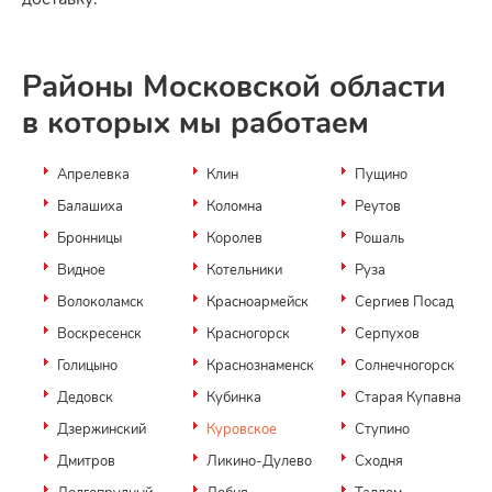
Районы Московской области
в которых мы работаем
Апрелевка
Клин
Пущино
Балашиха
Коломна
Реутов
Бронницы
Королев
Рошаль
Видное
Котельники
Руза
Волоколамск
Красноармейск
Сергиев Посад
Воскресенск
Красногорск
Серпухов
Голицыно
Краснознаменск
Солнечногорск
Дедовск
Кубинка
Старая Купавна
Дзержинский
Куровское
Ступино
Дмитров
Ликино-Дулево
Сходня