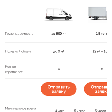
Грузоподъемность
до 900 кг
1.5 тонн
Полезный объем
до 9 м³
12 м³ – 16 м³
Кол-во
4
8
европаллет
Отправить
Отправит
заявку
заявку
Минимальное время
4 часа
5 часов
5 часов