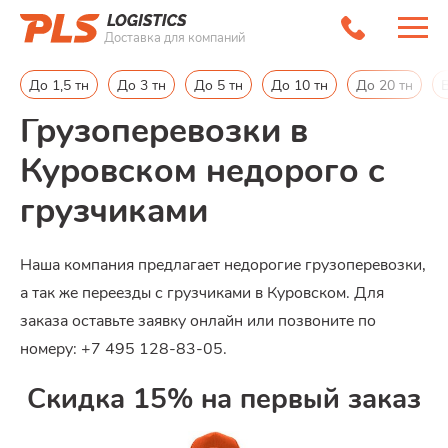
Доставка для компаний
Главная
/
Районы работ в МО
/
Куровское
До 1,5 тн
До 3 тн
До 5 тн
До 10 тн
До 20 тн
Грузоперевозки в
Куровском недорого с
грузчиками
Наша компания предлагает недорогие грузоперевозки,
а так же переезды с грузчиками в Куровском. Для
заказа оставьте заявку онлайн или позвоните по
номеру: +7 495 128-83-05.
Скидка 15% на первый заказ