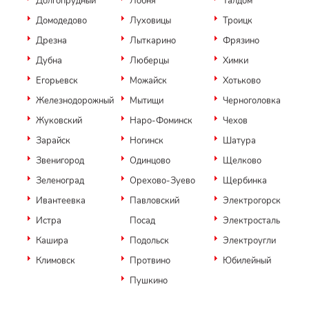
Долгопрудный
Лобня
Талдом
Домодедово
Луховицы
Троицк
Дрезна
Лыткарино
Фрязино
Дубна
Люберцы
Химки
Егорьевск
Можайск
Хотьково
Железнодорожный
Мытищи
Черноголовка
Жуковский
Наро-Фоминск
Чехов
Зарайск
Ногинск
Шатура
Звенигород
Одинцово
Щелково
Зеленоград
Орехово-Зуево
Щербинка
Ивантеевка
Павловский
Электрогорск
Истра
Посад
Электросталь
Кашира
Подольск
Электроугли
Климовск
Протвино
Юбилейный
Пушкино