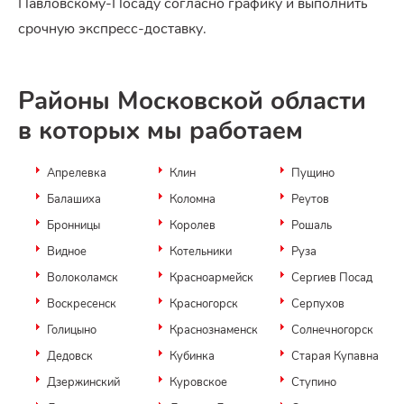
Павловскому-Посаду согласно графику и выполнить
срочную экспресс-доставку.
Районы Московской области
в которых мы работаем
Апрелевка
Клин
Пущино
Балашиха
Коломна
Реутов
Бронницы
Королев
Рошаль
Видное
Котельники
Руза
Волоколамск
Красноармейск
Сергиев Посад
Воскресенск
Красногорск
Серпухов
Голицыно
Краснознаменск
Солнечногорск
Дедовск
Кубинка
Старая Купавна
Дзержинский
Куровское
Ступино