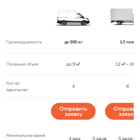
Грузоподъемность
до 900 кг
1.5 тонн
Полезный объем
до 9 м³
12 м³ – 16 м³
Кол-во
4
8
европаллет
Отправить
Отправит
заявку
заявку
Минимальное время
4 часа
5 часов
5 часов