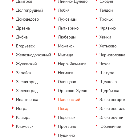
Дмитров
Ликино-Дулево
Сходня
Долгопрудный
Лобня
Талдом
Домодедово
Луховицы
Троицк
Дрезна
Лыткарино
Фрязино
Дубна
Люберцы
Химки
Егорьевск
Можайск
Хотьково
Железнодорожный
Мытищи
Черноголовка
Жуковский
Наро-Фоминск
Чехов
Зарайск
Ногинск
Шатура
Звенигород
Одинцово
Щелково
Зеленоград
Орехово-Зуево
Щербинка
Ивантеевка
Павловский
Электрогорск
Истра
Посад
Электросталь
Кашира
Подольск
Электроугли
Климовск
Протвино
Юбилейный
Пушкино