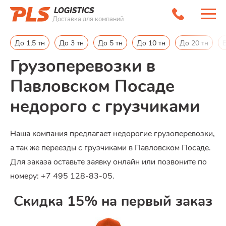
Доставка для компаний
Главная
/
Районы работ в МО
/
Павловский Посад
До 1,5 тн
До 3 тн
До 5 тн
До 10 тн
До 20 тн
Грузоперевозки в
Павловском Посаде
недорого с грузчиками
Наша компания предлагает недорогие грузоперевозки,
а так же переезды с грузчиками в Павловском Посаде.
Для заказа оставьте заявку онлайн или позвоните по
номеру: +7 495 128-83-05.
Скидка 15% на первый заказ