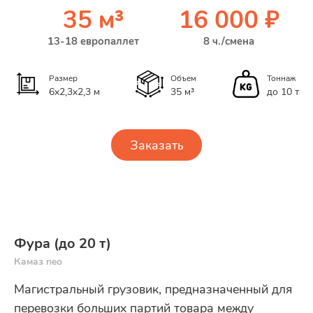
35 м³
16 000 ₽
13-18 европаллет
8 ч./смена
Размер
Объем
Тоннаж
6x2,3x2,3 м
35 м³
до 10 т
Заказать
Фура (до 20 т)
Камаз neo
Магистральный грузовик, предназначенный для
перевозки больших партий товара между