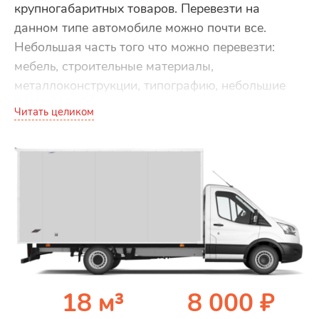
крупногабаритных товаров. Перевезти на
данном типе автомобиле можно почти все.
Небольшая часть того что можно перевезти:
мебель, строительные материалы,
металлоконструкции, типографию, небольшие
станки, электротехнику, партию товара
Читать целиком
скомплектованного на паллетах и т.д.
18 м³
8 000 ₽