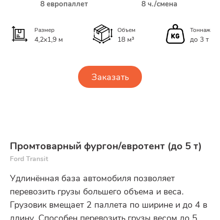
8 европаллет
8 ч./смена
Размер
Объем
Тоннаж
4,2x1,9 м
18 м³
до 3 т
Заказать
Промтоварный фургон/евротент (до 5 т)
Ford Transit
Удлинённая база автомобиля позволяет
перевозить грузы большего объема и веса.
Грузовик вмещает 2 паллета по ширине и до 4 в
длину. Способен перевозить грузы весом до 5