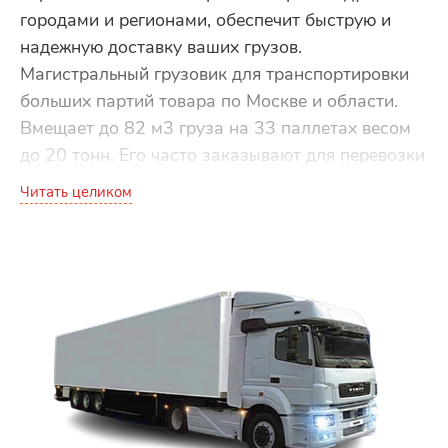
городами и регионами, обеспечит быструю и
надежную доставку ваших грузов.
Магистральный грузовик для транспортировки
больших партий товара по Москве и области.
Вмещает до 82 м3 груза на 33 паллетах весом
до 20 тонн. Его часто заказывают для перевозки
стройматериалов и металлических конструкций,
Читать целиком
станков, торгового и промышленного
оборудования, мебели и других промтоваров.
Если вы затрудняетесь с выбором машины,
свяжитесь с нашим менеджером. Он подберет
оптимальный вариант по грузоподъемности и
цене.