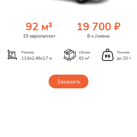
92 м³
19 700 ₽
33 европаллет
8 ч./смена
Размер
Объем
Тоннаж
13,6x2,48x2,7 м
82 м³
до 20 т
Заказать