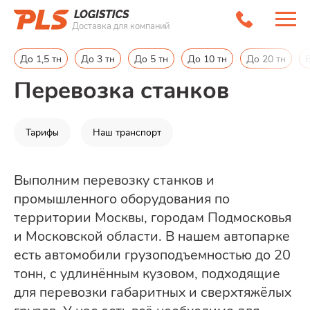
Доставка для компаний
Главная
/
Грузоперевозки Москва и МО
/
Станки
До 1,5 тн
До 3 тн
До 5 тн
До 10 тн
До 20 тн
Перевозка станков
Тарифы
Наш транспорт
Выполним перевозку станков и
промышленного оборудования по
территории Москвы, городам Подмосковья
и Московской области. В нашем автопарке
есть автомобили грузоподъемностью до 20
тонн, с удлинённым кузовом, подходящие
для перевозки габаритных и сверхтяжёлых