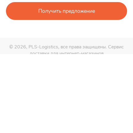
Получить предложение
© 2026, PLS-Logistics, все права защищены.
Сервис
доставки для интернет-магазинов
Заказать звонок
Грузоперевозки Москва и МО
Районы работ в МО
Грузоперевозки Москва-СПБ
Грузоперевозки по РФ
Вопрос-ответ
О компании