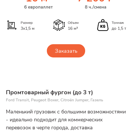
6 европаллет
8 ч./смена
Размер
Объем
Тоннаж
3x1,5 м
16 м³
до 1,5 т
Заказать
Промтоварный фургон (до 3 т)
Ford Transit, Peugeot Boxer, Citroёn Jumper, Газель
Маленький грузовик с большими возможностями
- идеально подходит для коммерческих
перевозок в черте города, доставка