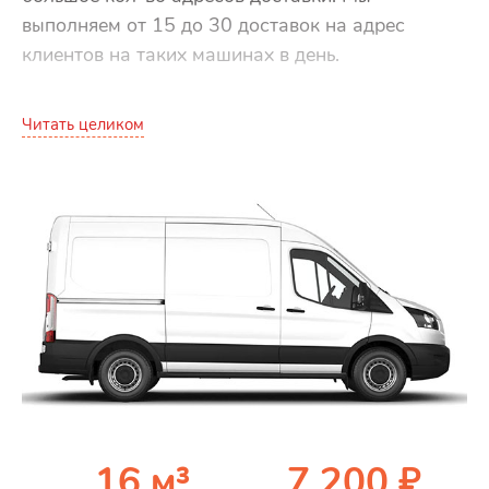
выполняем от 15 до 30 доставок на адрес
клиентов на таких машинах в день.
Читать целиком
16 м³
7 200 ₽